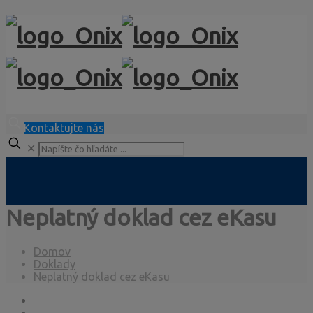
Kontaktujte nás
✕
Neplatný doklad cez eKasu
Domov
Doklady
Neplatný doklad cez eKasu