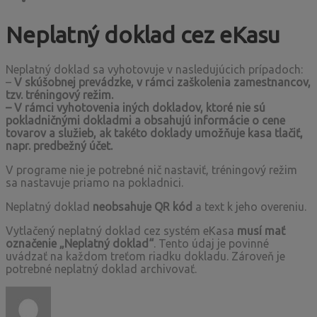
Neplatný doklad cez eKasu
Neplatný doklad sa vyhotovuje v nasledujúcich prípadoch:
–
V skúšobnej prevádzke, v rámci zaškolenia zamestnancov,
tzv. tréningový režim.
– V rámci vyhotovenia iných dokladov, ktoré nie sú
pokladničnými dokladmi a obsahujú informácie o cene
tovarov a služieb, ak takéto doklady umožňuje kasa tlačiť,
napr. predbežný účet.
V programe nie je potrebné nič nastaviť, tréningový režim
sa nastavuje priamo na pokladnici.
Neplatný doklad
neobsahuje QR kód
a text k jeho overeniu.
Vytlačený neplatný doklad cez systém eKasa
musí mať
označenie „Neplatný doklad“
. Tento údaj je povinné
uvádzať na každom treťom riadku dokladu. Zároveň je
potrebné neplatný doklad archivovať.