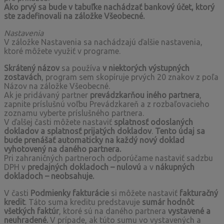
Ako prvý sa bude v tabuľke nachádzať bankový účet, ktorý
ste zadefinovali na záložke Všeobecné.
Nastavenia
V záložke Nastavenia sa nachádzajú ďalšie nastavenia,
ktoré môžete využiť v programe.
Skrátený názov
sa používa
v niektorých výstupných
zostavách
, program sem skopíruje prvých 20 znakov z poľa
Názov na záložke Všeobecné.
Ak je pridávaný partner
prevádzkarňou iného partnera
,
zapnite príslušnú voľbu Prevádzkareň a z rozbaľovacieho
zoznamu vyberte príslušného partnera.
V ďalšej časti môžete nastaviť
splatnosť odoslaných
dokladov a splatnosť prijatých dokladov
.
Tento údaj sa
bude prenášať automaticky na každý nový doklad
vyhotovený na daného partnera.
Pri zahraničných partneroch odporúčame nastaviť sadzbu
DPH v
predajných dokladoch – nulovú
a v
nákupných
dokladoch – neobsahuje.
V časti
Podmienky fakturácie
si môžete nastaviť
fakturačný
kredit
. Táto suma kreditu predstavuje
sumár hodnôt
všetkých faktúr
, ktoré sú na daného partnera
vystavené a
neuhradené.
V prípade, ak túto sumu vo vystavených a