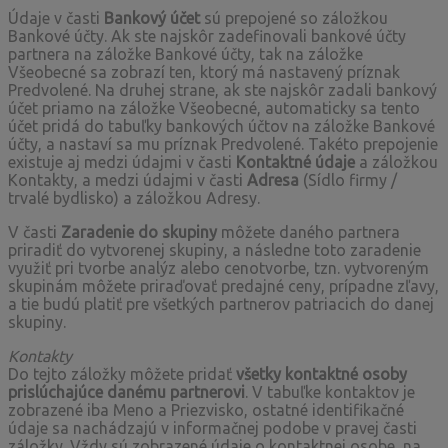
Údaje v časti
Bankový účet
sú prepojené so záložkou
Bankové účty. Ak ste najskôr zadefinovali bankové účty
partnera na záložke Bankové účty, tak na záložke
Všeobecné sa zobrazí ten, ktorý má nastavený príznak
Predvolené. Na druhej strane, ak ste najskôr zadali bankový
účet priamo na záložke Všeobecné, automaticky sa tento
účet pridá do tabuľky bankových účtov na záložke Bankové
účty, a nastaví sa mu príznak Predvolené. Takéto prepojenie
existuje aj medzi údajmi v časti
Kontaktné údaje
a záložkou
Kontakty, a medzi údajmi v časti
Adresa
(Sídlo firmy /
trvalé bydlisko) a záložkou Adresy.
V časti
Zaradenie do skupiny
môžete daného partnera
priradiť do vytvorenej skupiny, a následne toto zaradenie
využiť pri tvorbe analýz alebo cenotvorbe, tzn. vytvoreným
skupinám môžete priraďovať predajné ceny, prípadne zľavy,
a tie budú platiť pre všetkých partnerov patriacich do danej
skupiny.
Kontakty
Do tejto záložky môžete pridať
všetky kontaktné osoby
prislúchajúce danému partnerovi
. V tabuľke kontaktov je
zobrazené iba Meno a Priezvisko, ostatné identifikačné
údaje sa nachádzajú v informačnej podobe v pravej časti
záložky. Vždy sú zobrazené údaje o kontaktnej osobe, na