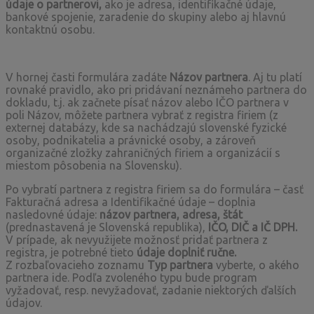
údaje o partnerovi,
ako je adresa, identifikačné údaje,
bankové spojenie, zaradenie do skupiny alebo aj hlavnú
kontaktnú osobu.
V hornej časti formulára zadáte
Názov partnera
. Aj tu platí
rovnaké pravidlo, ako pri pridávaní neznámeho partnera do
dokladu, t.j. ak začnete písať názov alebo IČO partnera v
poli Názov, môžete partnera vybrať z registra firiem (z
externej databázy, kde sa nachádzajú slovenské fyzické
osoby, podnikatelia a právnické osoby, a zároveň
organizačné zložky zahraničných firiem a organizácií s
miestom pôsobenia na Slovensku).
Po vybratí partnera z registra firiem sa do formulára – časť
Fakturačná adresa a Identifikačné údaje – doplnia
nasledovné údaje:
názov partnera, adresa, štát
(prednastavená je Slovenská republika),
IČO, DIČ a IČ DPH.
V prípade, ak nevyužijete možnosť pridať partnera z
registra, je potrebné tieto
údaje doplniť ručne.
Z rozbaľovacieho zoznamu
Typ partnera
vyberte, o akého
partnera ide. Podľa zvoleného typu bude program
vyžadovať, resp. nevyžadovať, zadanie niektorých ďalších
údajov.