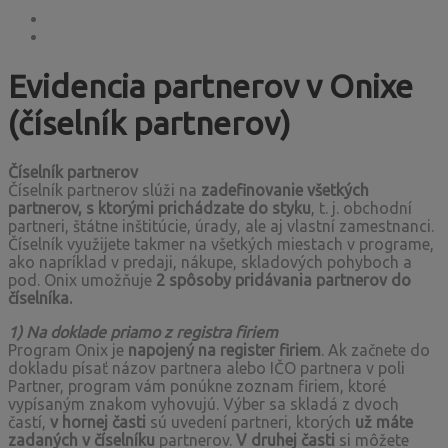
Evidencia partnerov v Onixe
(číselník partnerov)
Číselník partnerov
Číselník partnerov slúži na
zadefinovanie všetkých
partnerov, s ktorými prichádzate do styku
, t. j. obchodní
partneri, štátne inštitúcie, úrady, ale aj vlastní zamestnanci.
Číselník využijete takmer na všetkých miestach v programe,
ako napríklad v predaji, nákupe, skladových pohyboch a
pod. Onix umožňuje
2 spôsoby pridávania partnerov do
číselníka.
1) Na doklade priamo z registra firiem
Program Onix je
napojený na register firiem
. Ak začnete do
dokladu písať názov partnera alebo IČO partnera v poli
Partner, program vám ponúkne zoznam firiem, ktoré
vypísaným znakom vyhovujú. Výber sa skladá z dvoch
častí,
v hornej časti
sú uvedení partneri, ktorých
už máte
zadaných v číselníku
partnerov.
V druhej časti
si môžete