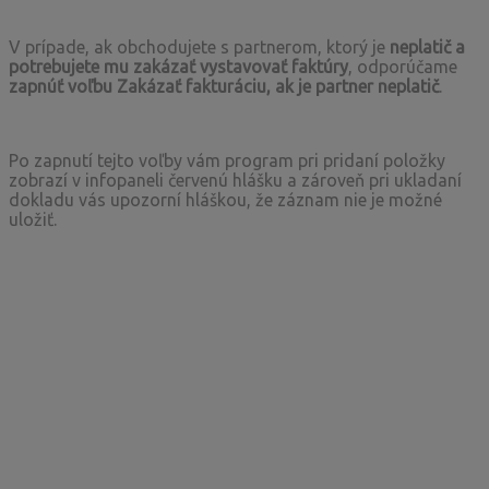
V prípade, ak obchodujete s partnerom, ktorý je
neplatič a
potrebujete mu zakázať vystavovať faktúry
, odporúčame
zapnúť voľbu Zakázať fakturáciu, ak je partner neplatič
.
Po zapnutí tejto voľby vám program pri pridaní položky
zobrazí v infopaneli červenú hlášku a zároveň pri ukladaní
dokladu vás upozorní hláškou, že záznam nie je možné
uložiť.