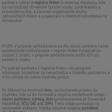
partnera vybrať
z registra firiem
(z externej databázy, kde
sa nachádzajú slovenské fyzické osoby, podnikatelia a
právnické osoby, a zároveň organizačné zložky
zahraničných firiem a organizácií s miestom pôsobenia na
Slovensku).
POZN. V prípade vyhľadávania podľa názvu partnera začne
automatické vyhľadávanie v registri firiem fungovať po
zadaní 3. znaku, v prípade vyhľadávania podľa IČO po
zadaní 6. znaku.
Po vybratí partnera z registra firiem, vás program
informuje, že partner sa nenachádza v číselníku partnerov, a
či ho chcete do tohto číselníka pridať.
Po kliknutí na možnosť
Áno
, sa dostanete priamo do
číselníka, kde sa do formulára doplnia nasledovné údaje –
názov partnera, adresa, štát
(prednastavená je Slovenská
republika),
IČO, DIČ a IČ DPH
. Tieto údaje postačujú na
vystavenie dokladu. Všetky ostatné údaje je
potrebné