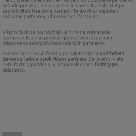
Takto zneaktívnení partneri sa vám už v zozname partnerov
nebudú ponúkať, ale môžete si ich pozrieť a zaktívniť po
zapnutí filtra Neaktívni partneri. Tento filter nájdete v
zozname partnerov, v hornej časti formulára.
V tejto časti sa nachádzajú aj filtre na zobrazenie
partnerov, ktorí sú pridelení jednotlivým skupinám,
prípadne označených/neoznačených partnerov.
Partneri, ktorí majú faktúry po splatnosti sú
podfarbení
červenou farbou v poli Názov partnera
. Zároveň si viete
tieto faktúry pozrieť aj v infopaneli v časti
Faktúry po
splatnosti.