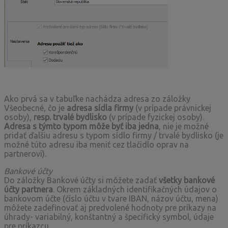
Ako prvá sa v tabuľke nachádza adresa zo záložky
Všeobecné, čo je
adresa sídla firmy
(v prípade právnickej
osoby),
resp. trvalé bydlisko
(v prípade fyzickej osoby).
Adresa s týmto typom môže byť iba jedna
, nie je možné
pridať ďalšiu adresu s typom sídlo firmy / trvalé bydlisko (je
možné túto adresu iba meniť cez tlačidlo oprav na
partnerovi).
Bankové účty
Do záložky Bankové účty si môžete zadať
všetky bankové
účty partnera
. Okrem základných identifikačných údajov o
bankovom účte (číslo účtu v tvare IBAN, názov účtu, mena)
môžete zadefinovať aj predvolené hodnoty pre príkazy na
úhrady- variabilný, konštantný a špecifický symbol, údaje
pre príkazcu.