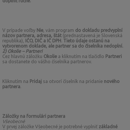
doplniť ručne.
V prípade voľby
Nie
, vám program
do dokladu predvyplní
názov partnera, adresa, štát
(prednastavená je Slovenská
republika),
IČO, DIČ a IČ DPH
.
Tieto údaje ostanú na
vytvorenom doklade, ale partner sa do číselníka nedoplní.
2) Okolie – Partneri
Cez hlavnú záložku
Okolie
a kliknutím na tlačidlo
Partneri
sa dostanete do vášho číselníka partnerov.
Kliknutím na
Pridaj
sa otvorí číselník na pridanie
nového
partnera
.
Záložky na formulári partnera
Všeobecné
V prvej záložke Všeobecné je potrebné vyplniť
základné