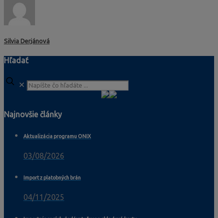
Silvia Derjánová
Hľadať
✕
Najnovšie články
Aktualizácia programu ONIX
03/08/2026
Import z platobných brán
04/11/2025