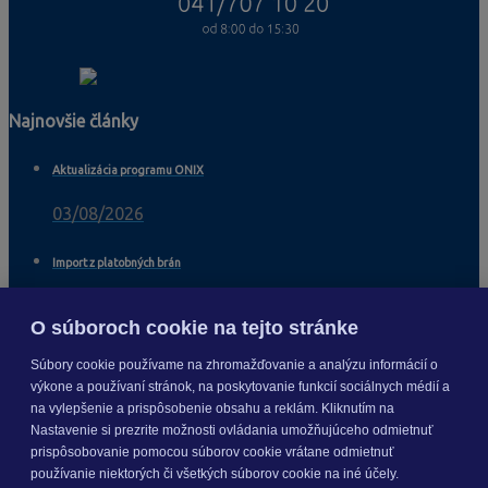
Najnovšie články
Aktualizácia programu ONIX
03/08/2026
Import z platobných brán
04/11/2025
O súboroch cookie na tejto stránke
Import viacerých dodávateľov na skladové karty
Súbory cookie používame na zhromažďovanie a analýzu informácií o
výkone a používaní stránok, na poskytovanie funkcií sociálnych médií a
04/11/2025
na vylepšenie a prispôsobenie obsahu a reklám. Kliknutím na
Nastavenie si prezrite možnosti ovládania umožňujúceho odmietnuť
Import cenových hladín cez XLS
prispôsobovanie pomocou súborov cookie vrátane odmietnuť
používanie niektorých či všetkých súborov cookie na iné účely.