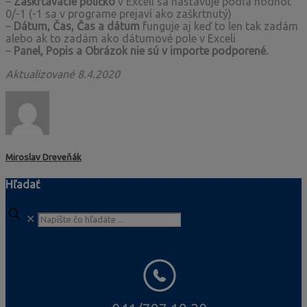
–
Zaškrtávacie políčko
v Exceli sa nastavuje podľa hodnôt
0/-1 (-1 sa v programe prejaví ako zaškrtnutý)
–
Dátum, Čas, Čas a dátum
funguje aj keď to len tak zadám
alebo ak to zadám ako dátumové pole v Exceli
–
Panel, Popis a Obrázok nie sú v importe podporené.
Aktualizované 8.4.2020
Miroslav Dreveňák
Hľadať
✕