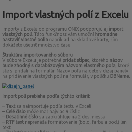
Import vlastných polí z Excelu
Importy z Excelu do programu ONIX podporujú
aj import
vlastných polí
. Táto funkčnosť vám umožní
hromadne
nastaviť vlastné polia
napríklad na skladové karty, čím
dokážete ušetriť množstvo času.
Štruktúra importovaného súboru
V súbore Excelu je potrebné
pridať stĺpec
, ktorého
názov
bude zhodný s databázovým názvom vlastného poľa
, ktoré
ste si pridali na formulár. Názov poľa nájdete v dizaj panely
na pridávanie vlastných polí na formulár, v políčku
DBName.
Import polí prebieha podľa týchto kritérií:
–
Text
sa naimportuje podľa textu v Exceli
–
Celé číslo
môže mať najviac 9 číslic
–
Desatinné číslo
sa zaokrúhľuje na 2 des.miesta
–
RTF text
neprenáša formátovanie (bold, farbu a pod.) len
text