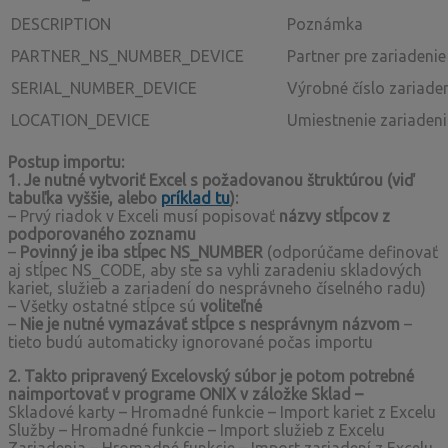
DESCRIPTION
Poznámka
PARTNER_NS_NUMBER_DEVICE
Partner pre zariadenie
SERIAL_NUMBER_DEVICE
Výrobné číslo zariade
LOCATION_DEVICE
Umiestnenie zariaden
Postup importu:
1. Je nutné vytvoriť Excel s požadovanou štruktúrou (viď
tabuľka vyššie, alebo
príklad tu
):
– Prvý riadok v Exceli musí popisovať
názvy stĺpcov z
podporovaného zoznamu
–
Povinný je iba stĺpec NS_NUMBER
(odporúčame definovať
aj stĺpec NS_CODE, aby ste sa vyhli zaradeniu skladových
kariet, služieb a zariadení do nesprávneho číselného radu)
– Všetky ostatné stĺpce sú
voliteľné
–
Nie je nutné vymazávať stĺpce s nesprávnym názvom
–
tieto budú automaticky ignorované počas importu
2. Takto pripravený Excelovský súbor je potom potrebné
naimportovať v programe ONIX v záložke Sklad –
Skladové karty – Hromadné funkcie – Import kariet z Excelu
Služby – Hromadné funkcie – Import služieb z Excelu