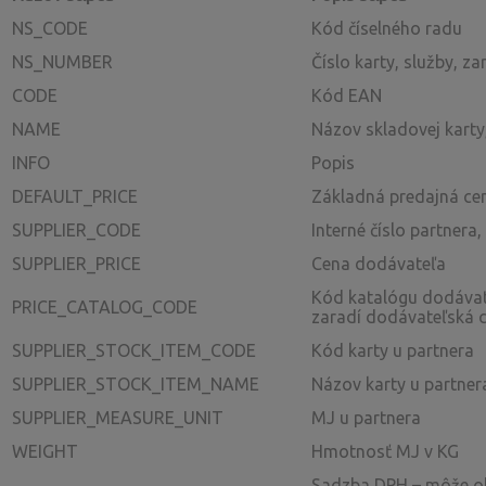
NS_CODE
Kód číselného radu
NS_NUMBER
Číslo karty, služby, za
CODE
Kód EAN
NAME
Názov skladovej karty,
INFO
Popis
DEFAULT_PRICE
Základná predajná ce
SUPPLIER_CODE
Interné číslo partnera
SUPPLIER_PRICE
Cena dodávateľa
Kód katalógu dodávate
PRICE_CATALOG_CODE
zaradí dodávateľská c
SUPPLIER_STOCK_ITEM_CODE
Kód karty u partnera
SUPPLIER_STOCK_ITEM_NAME
Názov karty u partner
SUPPLIER_MEASURE_UNIT
MJ u partnera
WEIGHT
Hmotnosť MJ v KG
Sadzba DPH – môže ob