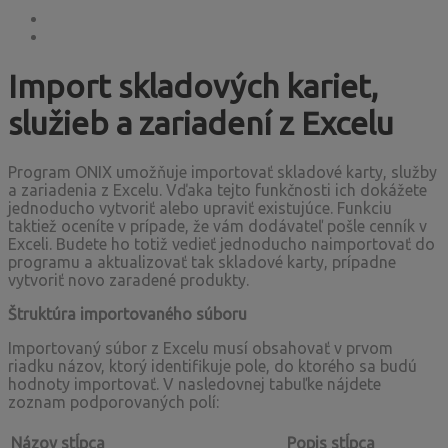
Import skladových kariet,
služieb a zariadení z Excelu
Program ONIX umožňuje importovať skladové karty, služby
a zariadenia z Excelu. Vďaka tejto funkčnosti ich dokážete
jednoducho vytvoriť alebo upraviť existujúce. Funkciu
taktiež oceníte v prípade, že vám dodávateľ pošle cenník v
Exceli. Budete ho totiž vedieť jednoducho naimportovať do
programu a aktualizovať tak skladové karty, prípadne
vytvoriť novo zaradené produkty.
Štruktúra importovaného súboru
Importovaný súbor z Excelu musí obsahovať v prvom
riadku názov, ktorý identifikuje pole, do ktorého sa budú
hodnoty importovať. V nasledovnej tabuľke nájdete
zoznam podporovaných polí:
Názov stĺpca
Popis stĺpca