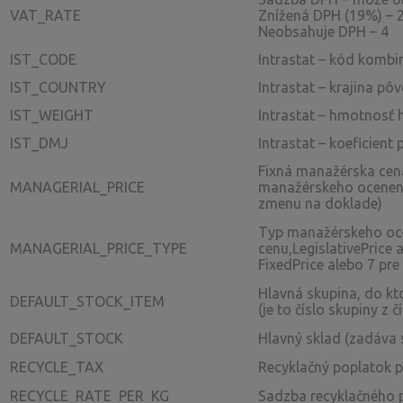
VAT_RATE
Znížená DPH (19%) – 2
Neobsahuje DPH – 4
IST_CODE
Intrastat – kód komb
IST_COUNTRY
Intrastat – krajina pô
IST_WEIGHT
Intrastat – hmotnosť 
IST_DMJ
Intrastat – koeficient
Fixná manažérska cena 
MANAGERIAL_PRICE
manažérskeho oceneni
zmenu na doklade)
Typ manažérskeho oce
MANAGERIAL_PRICE_TYPE
cenu,LegislativePrice 
FixedPrice alebo 7 pre
Hlavná skupina, do kto
DEFAULT_STOCK_ITEM
(je to číslo skupiny z 
DEFAULT_STOCK
Hlavný sklad (zadáva s
RECYCLE_TAX
Recyklačný poplatok p
RECYCLE_RATE_PER_KG
Sadzba recyklačného 