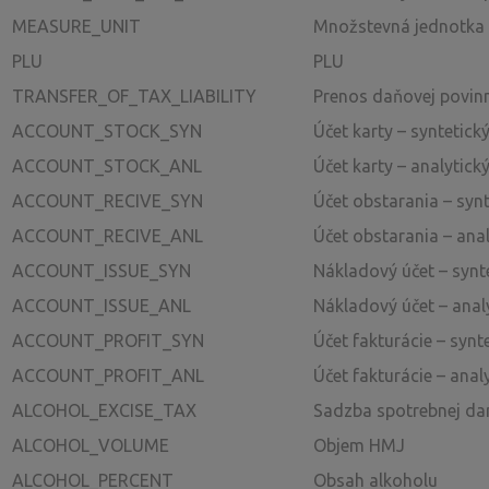
MEASURE_UNIT
Množstevná jednotka
PLU
PLU
TRANSFER_OF_TAX_LIABILITY
Prenos daňovej povinn
ACCOUNT_STOCK_SYN
Účet karty – syntetick
ACCOUNT_STOCK_ANL
Účet karty – analytick
ACCOUNT_RECIVE_SYN
Účet obstarania – synt
ACCOUNT_RECIVE_ANL
Účet obstarania – anal
ACCOUNT_ISSUE_SYN
Nákladový účet – synt
ACCOUNT_ISSUE_ANL
Nákladový účet – anal
ACCOUNT_PROFIT_SYN
Účet fakturácie – synt
ACCOUNT_PROFIT_ANL
Účet fakturácie – anal
ALCOHOL_EXCISE_TAX
Sadzba spotrebnej da
ALCOHOL_VOLUME
Objem HMJ
ALCOHOL_PERCENT
Obsah alkoholu