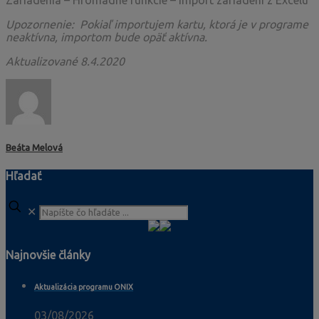
Zariadenia – Hromadné funkcie – Import zariadení z Excelu
Upozornenie:
Pokiaľ importujem kartu, ktorá je v programe
neaktívna, importom bude opäť aktívna.
Aktualizované 8.4.2020
Beáta Melová
Hľadať
✕
Najnovšie články
Aktualizácia programu ONIX
03/08/2026