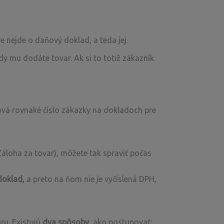
e nejde o daňový doklad, a teda jej
y mu dodáte tovar. Ak si to totiž zákazník
á rovnaké číslo zákazky na dokladoch pre
áloha za tovar), môžete tak spraviť počas
doklad,
a preto na ňom nie je vyčíslená DPH,
ru. Existujú
dva spôsoby
, ako postupovať: