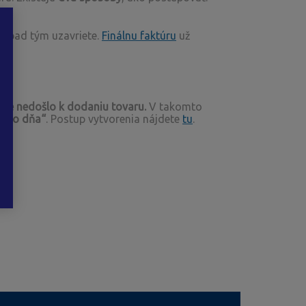
rípad tým uzavriete.
Finálnu faktúru
už
ešte nedošlo k dodaniu tovaru.
V takomto
ba zo dňa“
. Postup vytvorenia nájdete
tu
.