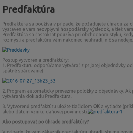
Predfaktúra
Predfaktúra sa používa v prípade, že požadujete úhradu za d
vystavenie vám neovplyvní hospodársky výsledok, a tiež vám
Predfaktúra sa častokrát používa pri obchodnom styku, kedy
rozmyslí a predfaktúru vám nakoniec neuhradí, nič sa nedeje.
Postup vytvorenia predfaktúry:
1. Predfaktúru odporúčame vytvárať z prijatej objednávky o
spätné spárovanie).
2. Program automaticky prevezme položky z objednávky. Ak po
vytvárania dokladu Predfaktúra.
3. Vytvorenú predfaktúru uložte tlačidlom
OK
a vytlačte (prí
alebo dátum vzniku daňovej povinnosti.
Ako postupovať po úhrade predfaktúry?
V prípade, že vám zákazník predfaktúru uhradí, ste mu povinn