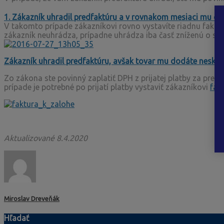
1. Zákazník uhradil predfaktúru a v rovnakom mesiaci mu do
V takomto prípade zákazníkovi rovno vystavíte riadnu faktú
zákazník neuhrádza, prípadne uhrádza iba časť zníženú o sum
Zákazník uhradil predfaktúru, avšak tovar mu dodáte neskôr
Zo zákona ste povinný zaplatiť DPH z prijatej platby za predf
prípade je potrebné po prijatí platby vystaviť zákazníkovi
fak
Aktualizované 8.4.2020
Miroslav Dreveňák
Hľadať