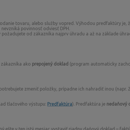
odanie tovaru, alebo služby vopred. Výhodou predfaktúry je, ž
 nevzniká povinnosť odviesť DPH.
 požadujete od zákazníka najprv úhradu a až na základe úhrad
d zákazníka ako
prepojený doklad
(program automaticky zachov
trebujete zmeniť položky, prípadne ich nahradiť inou (napr. Z
klad tlačového výstupu:
Predfaktúra
). Predfaktúra je
nedaňový 
ý ešte v ten istý mesiac vystaviť riadny daňový doklad – faktú