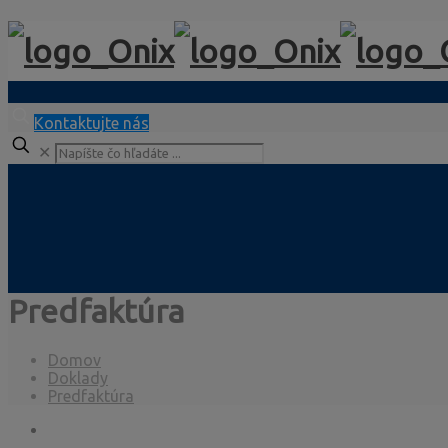
Kontaktujte nás
✕
Predfaktúra
Domov
Doklady
Predfaktúra