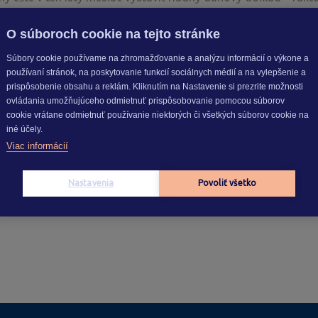
dáte tovar
O súboroch cookie na tejto stránke
ru, na ktorej budú položky dodaného tovaru a celý obchodný p
u, ktorú zaplatil predfaktúrou. Postup vytvorenia nájdete
tu
.
Súbory cookie používame na zhromažďovanie a analýzu informácií o výkone a
používaní stránok, na poskytovanie funkcií sociálnych médií a na vylepšenie a
 ako v mesiaci, keď vám prišla úhrada
prispôsobenie obsahu a reklám. Kliknutím na Nastavenie si prezrite možnosti
ovládania umožňujúceho odmietnuť prispôsobovanie pomocou súborov
aktúru v mesiaci, kedy bola platba prijatá
aj napriek tomu, že 
cookie vrátane odmietnuť používanie niektorých či všetkých súborov cookie na
túru k zálohe
, ktorá bude obsahovať iba položku
„Prijatá plat
iné účely.
Viac informácií
Nastavenia
Povoliť všetko