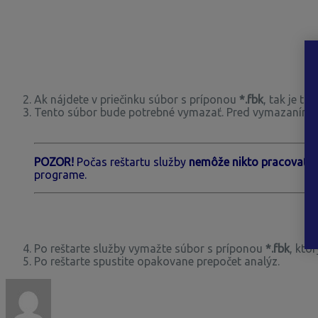
Ak nájdete v priečinku súbor s príponou
*.fbk
, tak je t
Tento súbor bude potrebné vymazať. Pred vymazaním je
POZOR!
Počas reštartu služby
nemôže nikto pracovať 
programe.
Po reštarte služby vymažte súbor s príponou
*.fbk
, kto
Po reštarte spustite opakovane prepočet analýz.