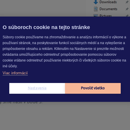
O súboroch cookie na tejto stránke
Súbory cookie používame na zhromažďovanie a analýzu informácií o výkone a
o pravdepodobne dôvod zlyhania prepočtu.
používaní stránok, na poskytovanie funkcií sociálnych médií a na vylepšenie a
 ale potrebné reštartovať službu
Firebird Server – KROS_2045
prispôsobenie obsahu a reklám. Kliknutím na Nastavenie si prezrite možnosti
ovládania umožňujúceho odmietnuť prispôsobovanie pomocou súborov
cookie vrátane odmietnuť používanie niektorých či všetkých súborov cookie na
v programe
, lebo dôjde k odpojeniu užívateľov od servera a m
iné účely.
Viac informácií
Nastavenia
Povoliť všetko
rý sme našli v bode 3.