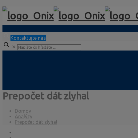
Kontaktujte nás
✕
Prepočet dát zlyhal
Domov
Analýzy
Prepočet dát zlyhal