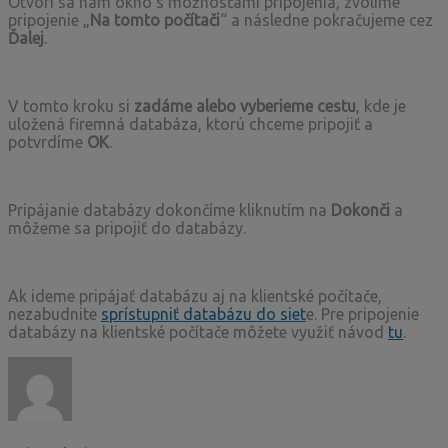
Otvorí sa nám okno s možnosťami pripojenia, zvolíme
pripojenie „
Na tomto počítači
“ a následne pokračujeme cez
Ďalej
.
V tomto kroku si
zadáme alebo vyberieme cestu
, kde je
uložená firemná databáza, ktorú chceme pripojiť a
potvrdíme
OK
.
Pripájanie databázy dokončíme kliknutím na
Dokonči
a
môžeme sa pripojiť do databázy.
Ak ideme pripájať databázu aj na klientské počítače,
nezabudnite
sprístupniť databázu do siet
e. Pre pripojenie
databázy na klientské počítače môžete využiť návod
tu
.