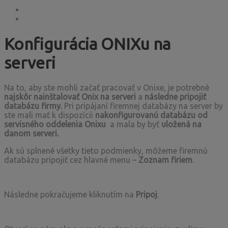
Konfigurácia ONIXu na
serveri
Na to, aby ste mohli začať pracovať v Onixe, je potrebné
najskôr nainštalovať Onix na serveri
a
následne pripojiť
databázu firmy.
Pri pripájaní firemnej databázy na server by
ste mali mať k dispozícii
nakonfigurovanú databázu od
servisného oddelenia Onixu
a mala by byť
uložená na
danom serveri.
Ak sú splnené všetky tieto podmienky, môžeme firemnú
databázu pripojiť cez hlavné menu –
Zoznam firiem
.
Následne pokračujeme kliknutím na
Pripoj
.