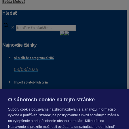
Beáta Melová
Hľadať
✕
Najnovšie články
Aktualizácia programu ONIX
03/08/2026
Import z platobných brán
04/11/2025
O súboroch cookie na tejto stránke
Import viacerých dodávateľov na skladové karty
Súbory cookie používame na zhromažďovanie a analýzu informácií o
výkone a používaní stránok, na poskytovanie funkcií sociálnych médií a
04/11/2025
na vylepšenie a prispôsobenie obsahu a reklám. Kliknutím na
Nastavenie si prezrite možnosti ovládania umožňujúceho odmietnuť