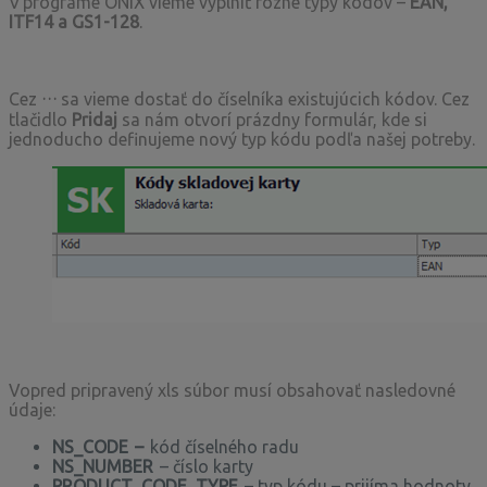
V programe ONIX vieme vyplniť rôzne typy kódov –
EAN,
ITF14 a GS1-128
.
…
Cez
sa vieme dostať do číselníka existujúcich kódov. Cez
tlačidlo
Pridaj
sa nám otvorí prázdny formulár, kde si
jednoducho definujeme nový typ kódu podľa našej potreby.
Vopred pripravený xls súbor musí obsahovať nasledovné
údaje:
NS_CODE –
kód číselného radu
NS_NUMBER
– číslo karty
PRODUCT_CODE_TYPE
– typ kódu – prijíma hodnoty