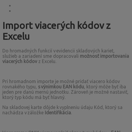
Import viacerých kódov z
Excelu
Do hromadných funkcií v evidencii skladových kariet,
služieb a zariadení sme dopracovali
možnosť importovania
viacerých kódov
z Excelu.
Pri hromadnom importe je možné pridať viacero kódov
rovnakého typu,
s výnimkou EAN kódu
, ktorý môže byť iba
jeden pre danú mernú jednotku. Zároveň je možné nastaviť,
ktorý typ kódu má byť hlavný.
Na skladovej karte dôjde k vyplneniu údaju Kód, ktorý sa
nachádza v záložke
Identifikácia
.