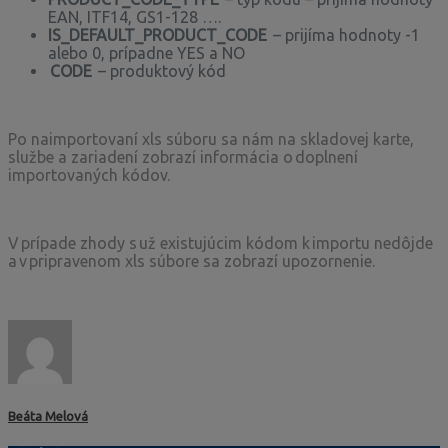
EAN, ITF14, GS1-128 ….
IS_DEFAULT_PRODUCT_CODE
– prijíma hodnoty -1
alebo 0, prípadne YES a NO
CODE
– produktový kód
Po naimportovaní xls súboru sa nám na skladovej karte,
službe a zariadení zobrazí informácia o doplnení
importovaných kódov.
V prípade zhody s už existujúcim kódom k importu nedôjde
a v pripravenom xls súbore sa zobrazí upozornenie.
Beáta Melová