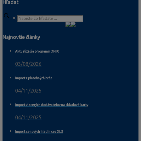
Hľadať
✕
Najnovšie články
Aktualizácia programu ONIX
03/08/2026
Import z platobných brán
04/11/2025
Import viacerých dodávateľov na skladové karty
04/11/2025
Import cenových hladín cez XLS