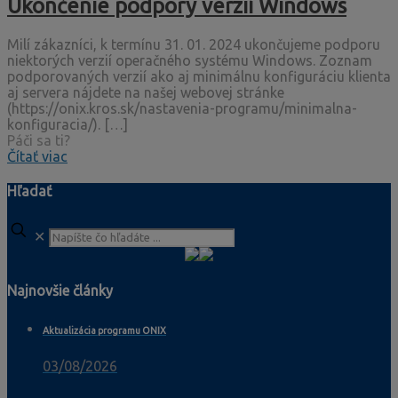
Ukončenie podpory verzií Windows
Milí zákazníci, k termínu 31. 01. 2024 ukončujeme podporu
niektorých verzií operačného systému Windows. Zoznam
podporovaných verzií ako aj minimálnu konfiguráciu klienta
aj servera nájdete na našej webovej stránke
(https://onix.kros.sk/nastavenia-programu/minimalna-
konfiguracia/).
[…]
Páči sa ti?
Čítať viac
Hľadať
✕
Najnovšie články
Aktualizácia programu ONIX
03/08/2026