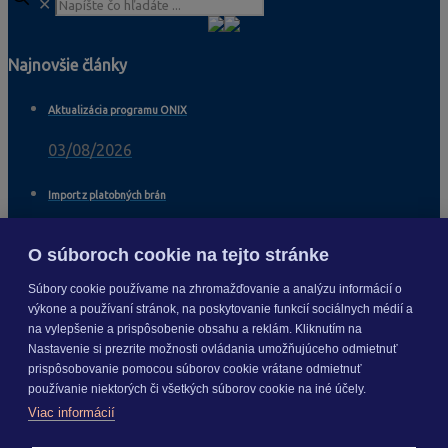
✕
Najnovšie články
Aktualizácia programu ONIX
03/08/2026
Import z platobných brán
04/11/2025
O súboroch cookie na tejto stránke
Import viacerých dodávateľov na skladové karty
Súbory cookie používame na zhromažďovanie a analýzu informácií o
výkone a používaní stránok, na poskytovanie funkcií sociálnych médií a
04/11/2025
na vylepšenie a prispôsobenie obsahu a reklám. Kliknutím na
Nastavenie si prezrite možnosti ovládania umožňujúceho odmietnuť
Import cenových hladín cez XLS
prispôsobovanie pomocou súborov cookie vrátane odmietnuť
používanie niektorých či všetkých súborov cookie na iné účely.
03/11/2025
Viac informácií