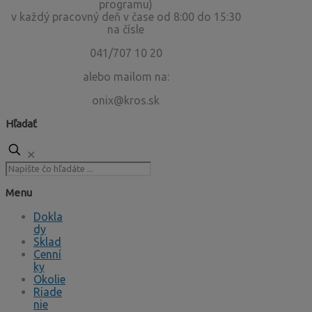
programu)
v každý pracovný deň v čase od 8:00 do 15:30
na čísle
041/707 10 20
alebo mailom na:
onix@kros.sk
Hľadať
✕
Menu
Dokla
dy
Sklad
Cenní
ky
Okolie
Riade
nie